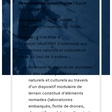
Responsables scientifiques :
David
Giron (CNRS)
Partenaires :
CNRS, INRAE,
université d’Orléans et de Tours
Budget :
6 016 000 €
Le projet VALOPAT s’intéresse aux
patrimoines naturels et culturels et
s’axe au tout de 3 enjeux :
Améliorer la collecte de données
in situ sur les patrimoines
naturels et culturels au travers
d’un dispositif modulaire de
terrain constitué d’éléments
nomades (laboratoires
embarqués, flotte de drones,